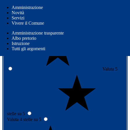
Quanto sono chiare le informazioni su
Amministrazione
Novità
questa pagina?
Servizi
Vivere il Comune
Amministrazione trasparente
Albo pretorio
Istruzione
Tutti gli argomenti
Valuta 5
stelle su 5
Valuta 4 stelle su 5