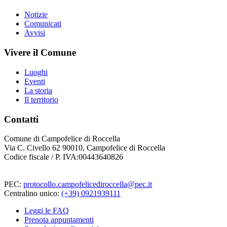
Notizie
Comunicati
Avvisi
Vivere il Comune
Luoghi
Eventi
La storia
Il territorio
Contatti
Comune di Campofelice di Roccella
Via C. Civello 62 90010, Campofelice di Roccella
Codice fiscale / P. IVA:00443640826
PEC:
protocollo.campofelicediroccella@pec.it
Centralino unico:
(+39) 0921939111
Leggi le FAQ
Prenota appuntamenti