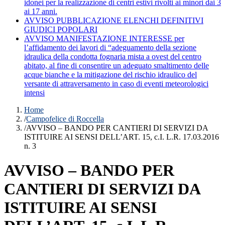
idonei per la realizzazione di centri estivi rivolti ai minori dai 3
ai 17 anni.
AVVISO PUBBLICAZIONE ELENCHI DEFINITIVI
GIUDICI POPOLARI
AVVISO MANIFESTAZIONE INTERESSE per
l’affidamento dei lavori di “adeguamento della sezione
idraulica della condotta fognaria mista a ovest del centro
abitato, al fine di consentire un adeguato smaltimento delle
acque bianche e la mitigazione del rischio idraulico del
versante di attraversamento in caso di eventi meteorologici
intensi
Home
/
Campofelice di Roccella
/
AVVISO – BANDO PER CANTIERI DI SERVIZI DA
ISTITUIRE AI SENSI DELL’ART. 15, c.I. L.R. 17.03.2016
n. 3
AVVISO – BANDO PER
CANTIERI DI SERVIZI DA
ISTITUIRE AI SENSI