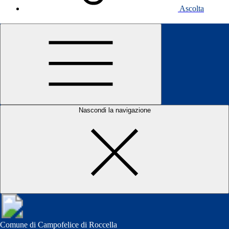
Ascolta
Invia
Si rende noto che, in esecuzione alla deliberazione di Giunta
Nascondi la navigazione
Municipale n. 67 del 17.05.2018, è stato pubblicato il bando per
cantieri di servizi da istituire ai sensi dell’art. 15, C. I, L.R.
17.03.2016 n. 3.
Le domande, su apposito modello in distribuzione presso il Settore
Servizi Sociali, dovranno pervenire all’ufficio di protocollo dell’Ente
entro le ore 12.00 del 12.07.2018, pena la non ammissione.
bando cantieri di servizi
domanda partecipazione cantieri
Pagina aggiornata il 12/06/2018
Comune di Campofelice di Roccella