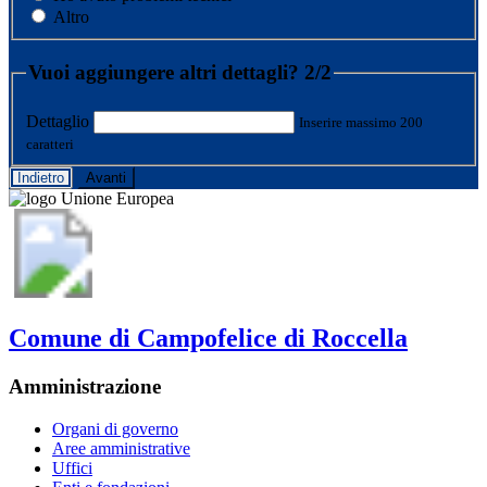
Altro
Vuoi aggiungere altri dettagli?
2/2
Dettaglio
Inserire massimo 200
caratteri
Indietro
Avanti
Comune di Campofelice di Roccella
Amministrazione
Organi di governo
Aree amministrative
Uffici